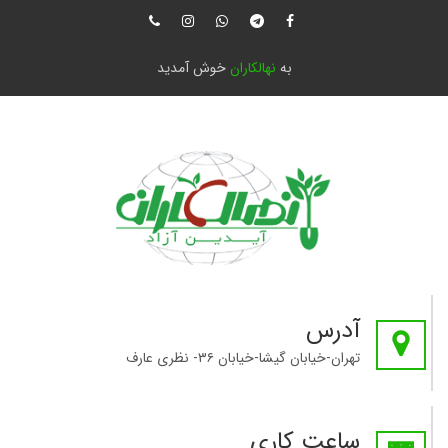
به
نهالکاران
خوش آمدید
آدرس
تهران-خیابان گیشا-خیابان ۳۶- نظری عارف
ساعت کاری