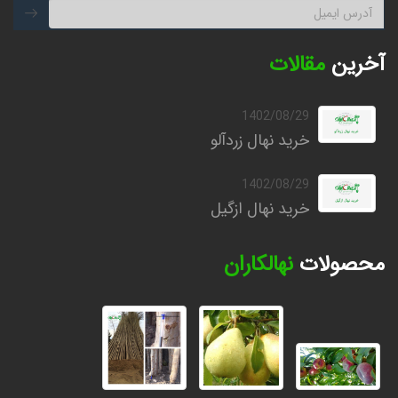
آخرین
مقالات
1402/08/29
خرید نهال زردآلو
1402/08/29
خرید نهال ازگیل
محصولات
نهالکاران