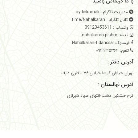
با ما درتماس باشید
مدیریت تلگرام : aydinkamali
کانال تلگرام : t.me/Nahalkaran
واتساپ : 09123453611
اینستا:nahalkaran.pishro
فیسبوک:Nahalkaran-fidancılar
تلفن: ۰۹۱۲۳۴۵۳۶۱۱
آدرس دفتر :
تهران-خیابان گیشا-خیابان ۳۶- نظری عارف
آدرس نهالستان :
کرج-مشکین دشت-انتهای صیاد شیرازی