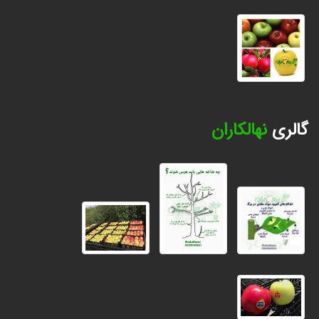
گالری
نهالکاران