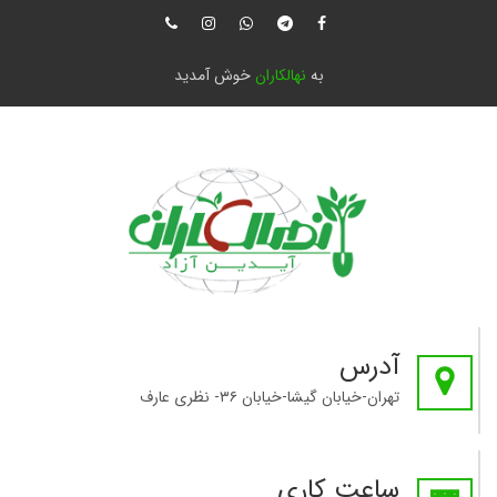
به
نهالکاران
خوش آمدید
آدرس
تهران-خیابان گیشا-خیابان ۳۶- نظری عارف
ساعت کاری