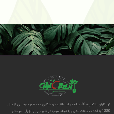
نهالکاران با تجربه 30 ساله در امر باغ و درختکاری ، به طور حرفه ای از سال
1380 با احداث باغات مدرن پا کوتاه سیب در شهر زنوز و اجرای سیستم