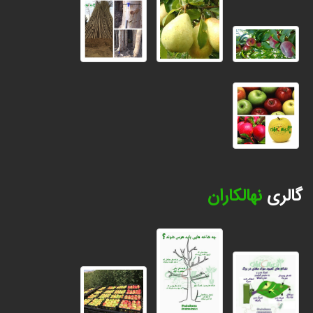
گالری
نهالکاران