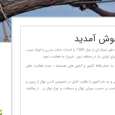
ش آمدید
نهالکاران با تجربه 30 ساله در امر باغ و درختکاری ، به طور حرفه ای از سال 1380 با احداث باغات مدرن پا کوتاه سیب
ای اولین بار در منطقه زنوز ، شروع به فعالیت نمود
ل به تمام نقاط کشور و کشور های همسایه ، عمده فعالیت های
عتبر و به نام کشور با نظارت کامل در خصوص کندن نهال از زمین و
سب بر حسب میزان نهال و مسافت و نوع نهال و... از وظایف