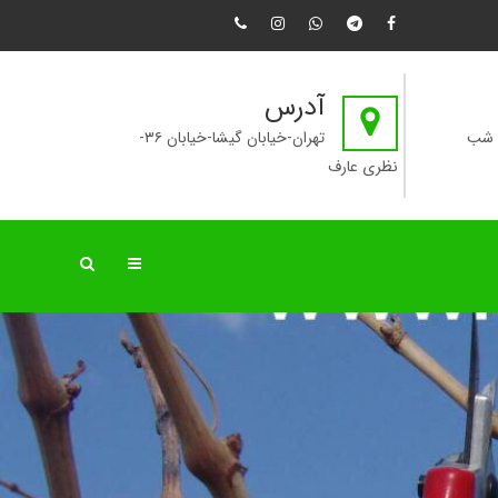
آدرس
تهران-خیابان گیشا-خیابان ۳۶-
نظری عارف