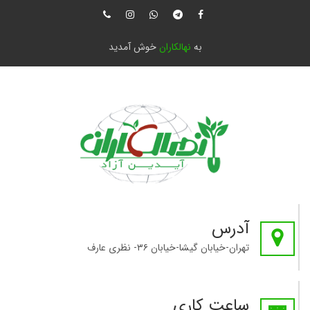
به
نهالکاران
خوش آمدید
آدرس
تهران-خیابان گیشا-خیابان ۳۶- نظری عارف
ساعت کاری