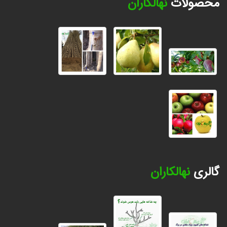
محصولات
نهالکاران
گالری
نهالکاران