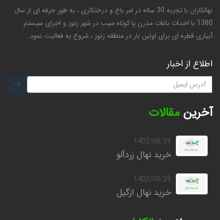
نهالکاران با تجربه 30 ساله در امر باغ و درختکاری ، به طور حرفه ای از سال
1380 با احداث باغات مدرن پا کوتاه سیب در شهر زنوز و اجرای سیستم
آبیاری قطره ای برای اولین بار در منطقه زنوز ، شروع به فعالیت نمود.
اطلاع از اخبار
آخرین
مقالات
1402/08/29
خرید نهال زردآلو
1402/08/29
خرید نهال ازگیل