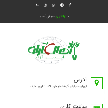
به
نهالکاران
خوش آمدید
آدرس
تهران-خیابان گیشا-خیابان ۳۶- نظری عارف
ساعت کاری