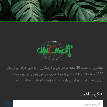
نهالکاران با تجربه 30 ساله در امر باغ و درختکاری ، به طور حرفه ای از سال
1380 با احداث باغات مدرن پا کوتاه سیب در شهر زنوز و اجرای سیستم
آبیاری قطره ای برای اولین بار در منطقه زنوز ، شروع به فعالیت نمود.
اطلاع از اخبار