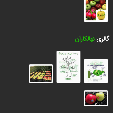
گالری
نهالکاران