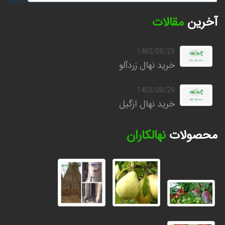
آخرین
مقالات
1402/08/29
خرید نهال زردآلو
1402/08/29
خرید نهال ازگیل
محصولات
نهالکاران